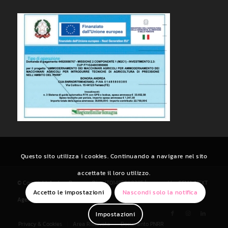
Questo sito utilizza i cookies. Continuando a navigare nel sito
accettate il loro utilizzo.
© Copyright Andrea Bonora - P.iva IT01485800385 | powered by
CEMA NEXT
Accetto le impostazioni
Nascondi solo la notifica
Agenzia di Comunicazione
Impostazioni
Privacy & Cookies
Area Riservata
Documento PNRR